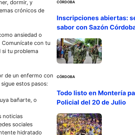
er, dormir, y
CÓRDOBA
lemas crónicos de
Inscripciones abiertas: s
sabor con Sazón Córdob
, como ansiedad o
. Comunícate con tu
 si tu problema
dor de un enfermo con
CÓRDOBA
 sigue estos pasos:
Todo listo en Montería par
luya bañarte, o
Policial del 20 de Julio
 noticias
edes sociales
ntente hidratado