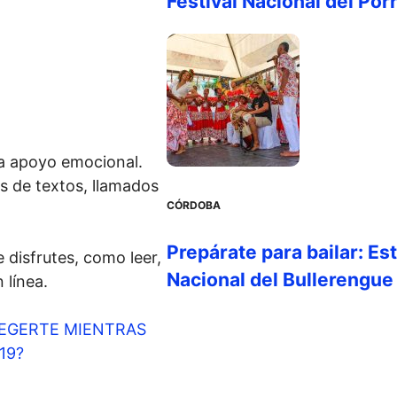
Festival Nacional del Por
ca apoyo emocional.
s de textos, llamados
CÓRDOBA
Prepárate para bailar: Es
 disfrutes, como leer,
Nacional del Bullerengue
 línea.
EGERTE MIENTRAS
19?