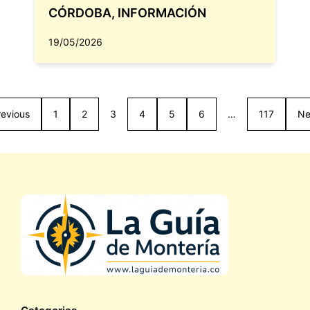
CÓRDOBA
,
INFORMACIÓN
19/05/2026
revious
1
2
3
4
5
6
…
117
Ne