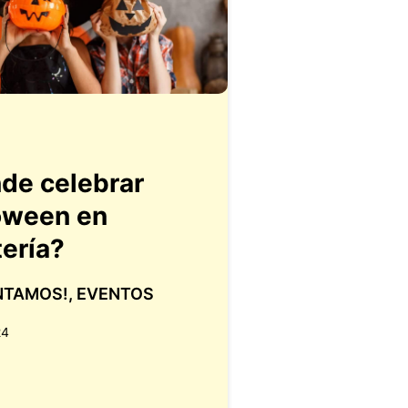
de celebrar
oween en
ería?
NTAMOS!
,
EVENTOS
24