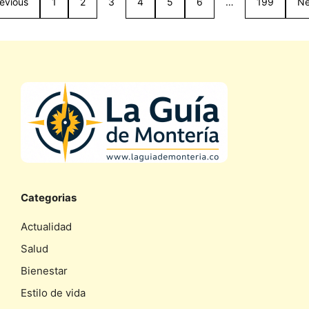
evious
1
2
3
4
5
6
…
199
Ne
Categorias
Actualidad
Salud
Bienestar
Estilo de vida