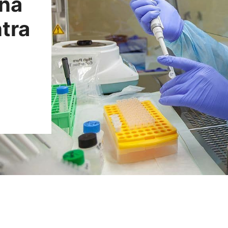
una
tra