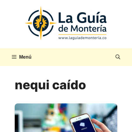
Saltar
al
contenido
Menú
nequi caído