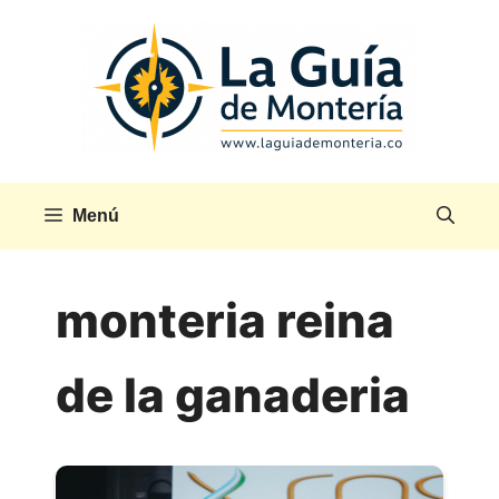
Saltar
al
contenido
Menú
monteria reina
de la ganaderia