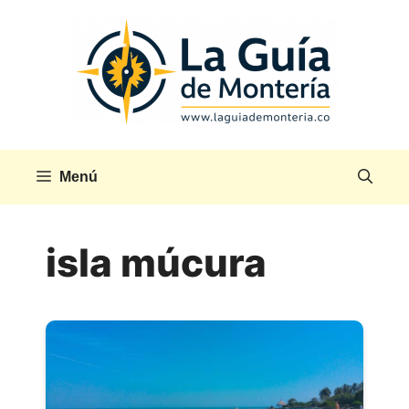
Saltar
al
contenido
Menú
isla múcura