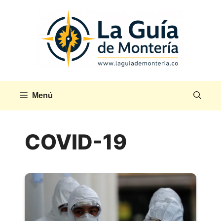
Saltar
al
contenido
Menú
COVID-19