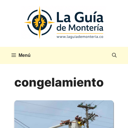
Saltar
al
contenido
Menú
congelamiento