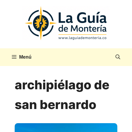
Saltar
al
contenido
Menú
archipiélago de
san bernardo