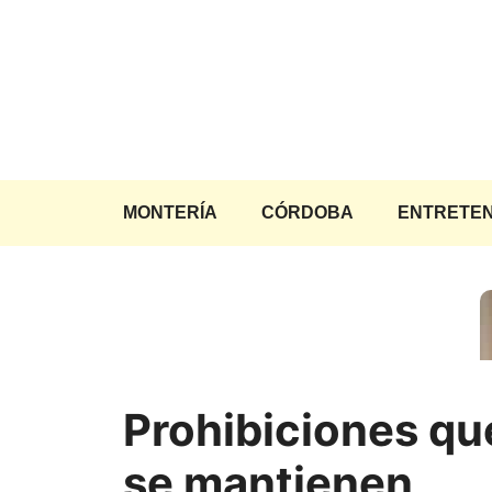
Saltar
al
contenido
MONTERÍA
CÓRDOBA
ENTRETEN
Prohibiciones qu
se mantienen