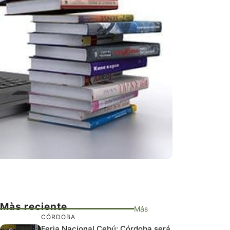
Màs reciente
Más
CÓRDOBA
Feria Nacional Cebú: Córdoba será