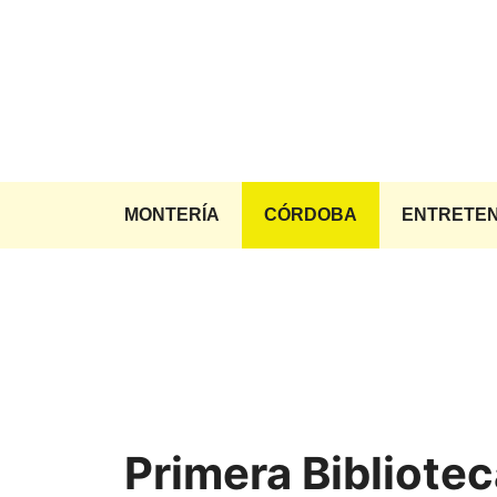
Saltar
al
contenido
MONTERÍA
CÓRDOBA
ENTRETEN
Primera Bibliote