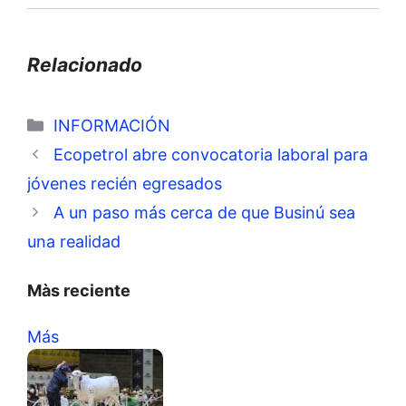
Relacionado
Categorías
INFORMACIÓN
Ecopetrol abre convocatoria laboral para
jóvenes recién egresados
A un paso más cerca de que Businú sea
una realidad
Màs reciente
Más