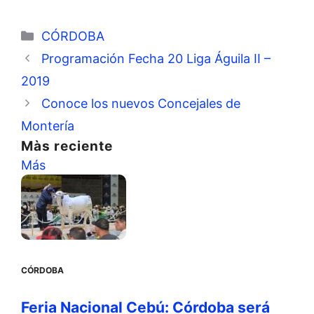
Categorías
CÓRDOBA
Programación Fecha 20 Liga Águila II –
2019
Conoce los nuevos Concejales de
Montería
Màs reciente
Más
CÓRDOBA
Feria Nacional Cebú: Córdoba será